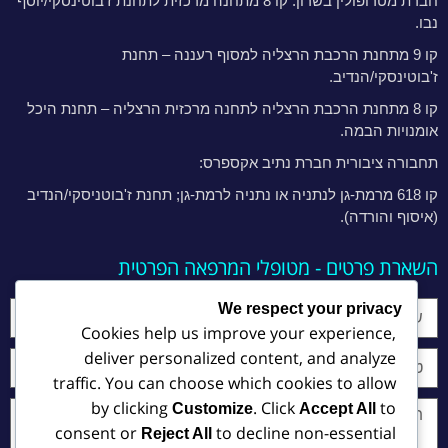
חברת מטרופולין בשרון: קו 8 מתחנה מרכזית לתחנת ז'בוטינסקי/יוסף
נבו.
קו 9 מתחנת הרכבת הרצליה למסוף רעננה – תחנת
ז'בוטינסקי/הנדיב.
קו 8 מתחנת הרכבת הרצליה לתחנה מרכזית הרצליה – תחנת היכל
אומנויות הבמה.
תחבורה ציבורית חברת נתיב אקספרס:
קו 618 מרמת-גן לנתניה או נתניה לרמת-גן; תחנת ז'בוטניסקי/הנדיב
(איסוף והורדה).
השארת פרטים - מטופלי המרפאה הפרטית
We respect your privacy
Cookies help us improve your experience,
deliver personalized content, and analyze
traffic. You can choose which cookies to allow
by clicking
. Click
to
Customize
Accept All
consent or
to decline non-essential
Reject All